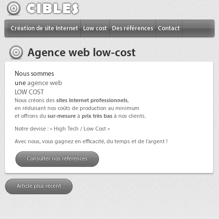
Création de site Internet
Low cost
Des références
Contact
Agence web low-cost
Nous sommes
une
agence web
LOW COST
Nous créons
des
sites Internet professionnels
,
en réduisant nos coûts de production au minimum
et offrons du
sur-mesure
à
prix très bas
à nos clients.
Notre devise : « High Tech / Low Cost »
Avec nous, vous gagnez en efficacité, du temps et de l'argent !
Consulter nos références
Article plus récent