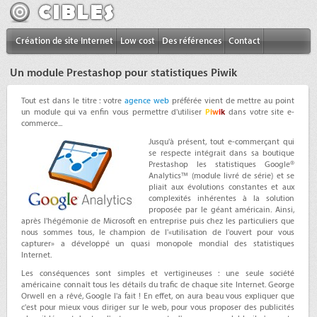
Création de site Internet
Low cost
Des références
Contact
Un module Prestashop pour statistiques Piwik
Tout est dans le titre : votre
agence web
préférée vient de mettre au point
un module qui va enfin vous permettre d'utiliser
P
i
w
i
k
dans votre site e-
commerce...
Jusqu'à présent, tout e-commerçant qui
se respecte intégrait dans sa boutique
Prestashop les statistiques Google®
Analytics™ (module livré de série) et se
pliait aux évolutions constantes et aux
complexités inhérentes à la solution
proposée par le géant américain. Ainsi,
après l'hégémonie de Microsoft en entreprise puis chez les particuliers que
nous sommes tous, le champion de l'«utilisation de l'ouvert pour vous
capturer» a développé un quasi monopole mondial des statistiques
Internet.
Les conséquences sont simples et vertigineuses : une seule société
américaine connaît tous les détails du trafic de chaque site Internet. George
Orwell en a rêvé, Google l'a fait ! En effet, on aura beau vous expliquer que
c'est pour mieux vous diriger sur le web, pour vous proposer des publicités