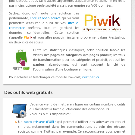
plus ciblées, et des tas d'autres arguments d'apparence valable, il n'en reste
pas moins qu'une seule société a assis son empire sur VOS données.
Sachez donc qu'il exite une solution très
performante,
libre et open source
qui va vous
permettre d'assurer le suivi de vos
sites e-
commerce
préférés, tout en gardant les
données confidentielles. Cette solution
s'appelle
P
i
w
i
k
et vous allez pouvoir l'installer proprement dans Prestashop
en deux clics de souris.
Outre les statistiques classiques, cette solution tracke les
visites des
pages de catégories
, des
pages produit
, les
taux
de transformation
pour les catégories et produit, et aussi les
paniers abandonnés
, qui sont souvent la clé de
l'optimisation d'une boutique en ligne.
Pour acheter et télécharger ce module low-cost,
c'est par ici...
Des outils web gratuits
L'agence vient de mettre en ligne un certain nombre d'outils
qui facilitent la tâche quotidienne des développeurs.
Voici les outils disponibles :
Un
raccourcisseur d'URLs
qui permet d'utiliser des adresses courtes et
simples, notamment dans les communications au sein des réseaux
sociaux, comme Twitter, par exemple. Ce raccourcisseur vous permet