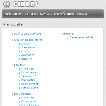
Création de site Internet
Low cost
Des références
Contact
Plan du site
Agence web LOW COST
Actualités
Toutes les actualités
Création de site Internet
Création
Sur-mesure
Liberté
Avantages
Quel site ?
Low cost
Site vitrine
E-commerce
" À la carte "
Pack métier
Hébergement
Serveur dédié
Des références
Site vitrine
E-commerce
Site sur-mesure