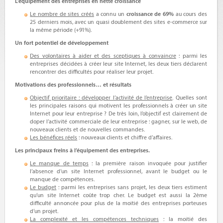
L’équipement des entreprises en nette croissance
Le nombre de sites créés
a connu un
croissance de 69%
au cours des
25 derniers mois, avec un quasi doublement des
sites e-commerce
sur
la même période (+91%).
Un fort potentiel de développement
Des volontaires à aider et des sceptiques à convaincre
: parmi les
entreprises décidées à créer leur site Internet, les deux tiers déclarent
rencontrer des difficultés pour réaliser leur projet.
Motivations des professionnels… et résultats
Objectif prioritaire : développer l’activité de l’entreprise
. Quelles sont
les principales raisons qui motivent les professionnels à
créer un site
Internet
pour leur entreprise ? De très loin, l’objectif est clairement de
doper l’activité commerciale de leur entreprise : gagner, sur le web, de
nouveaux clients et de nouvelles commandes.
Les bénéfices réels
: nouveaux clients et chiffre d’affaires.
Les principaux freins à l’équipement des entreprises.
Le manque de temps
: la première raison invoquée pour justifier
l’absence d’un site Internet professionnel, avant le budget ou le
manque de compétences.
Le budget
: parmi les entreprises sans projet, les deux tiers estiment
qu’un site Internet coûte trop cher. Le budget est aussi la 2ème
difficulté annoncée pour plus de la moitié des entreprises porteuses
d’un projet.
La complexité et les compétences techniques
: la moitié des