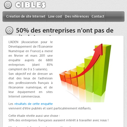
Création de site Internet
Low cost
Des références
Contact
50% des entreprises n'ont pas de
site Internet
L'ADEN (Association pour le
Développement de l'Économie
Numérique en France) a mené
en février et mars 2011 une
enquête auprès de 6800
entreprises (dont 85%
comptent de 0 à 5 salariés).
Son objectif est de dresser un
état des lieux de l’adhésion
des professionnels français à
l’économie numérique, et de
leur équipement en sites
Internet commerciaux.
Les
résultats de cette enquête
viennent d'être publiés et sont particulièrement édifiants.
Cette étude révèle aussi une chose :
50% des entreprises françaises auraient intérêt à
travailler avec nous
!