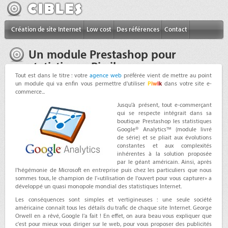
Création de site Internet
Low cost
Des références
Contact
Un module Prestashop pour
statistiques Piwik
Tout est dans le titre : votre
agence web
préférée vient de mettre au point
un module qui va enfin vous permettre d'utiliser
P
i
w
i
k
dans votre site e-
commerce...
Jusqu'à présent, tout e-commerçant
qui se respecte intégrait dans sa
boutique Prestashop les statistiques
Google® Analytics™ (module livré
de série) et se pliait aux évolutions
constantes et aux complexités
inhérentes à la solution proposée
par le géant américain. Ainsi, après
l'hégémonie de Microsoft en entreprise puis chez les particuliers que nous
sommes tous, le champion de l'«utilisation de l'ouvert pour vous capturer» a
développé un quasi monopole mondial des statistiques Internet.
Les conséquences sont simples et vertigineuses : une seule société
américaine connaît tous les détails du trafic de chaque site Internet. George
Orwell en a rêvé, Google l'a fait ! En effet, on aura beau vous expliquer que
c'est pour mieux vous diriger sur le web, pour vous proposer des publicités