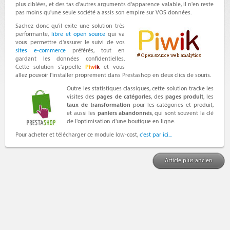
plus ciblées, et des tas d'autres arguments d'apparence valable, il n'en reste
pas moins qu'une seule société a assis son empire sur VOS données.
Sachez donc qu'il exite une solution très
performante,
libre et open source
qui va
vous permettre d'assurer le suivi de vos
sites e-commerce
préférés, tout en
gardant les données confidentielles.
Cette solution s'appelle
P
i
w
i
k
et vous
allez pouvoir l'installer proprement dans Prestashop en deux clics de souris.
Outre les statistiques classiques, cette solution tracke les
visites des
pages de catégories
, des
pages produit
, les
taux de transformation
pour les catégories et produit,
et aussi les
paniers abandonnés
, qui sont souvent la clé
de l'optimisation d'une boutique en ligne.
Pour acheter et télécharger ce module low-cost,
c'est par ici...
Article plus ancien